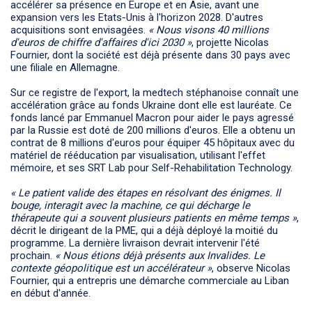
accélérer sa présence en Europe et en Asie, avant une
expansion vers les Etats-Unis à l'horizon 2028. D'autres
acquisitions sont envisagées.
« Nous visons 40 millions
d'euros de chiffre d'affaires d'ici 2030 »
, projette Nicolas
Fournier, dont la société est déjà présente dans 30 pays avec
une filiale en Allemagne.
Sur ce registre de l'export, la medtech stéphanoise connaît une
accélération grâce au fonds Ukraine dont elle est lauréate. Ce
fonds lancé par Emmanuel Macron pour aider le pays agressé
par la Russie est doté de 200 millions d'euros. Elle a obtenu un
contrat de 8 millions d'euros pour équiper 45 hôpitaux avec du
matériel de rééducation par visualisation, utilisant l'effet
mémoire, et ses SRT Lab pour Self-Rehabilitation Technology.
« Le patient valide des étapes en résolvant des énigmes. Il
bouge, interagit avec la machine, ce qui décharge le
thérapeute qui a souvent plusieurs patients en même temps »
,
décrit le dirigeant de la PME, qui a déjà déployé la moitié du
programme. La dernière livraison devrait intervenir l'été
prochain.
« Nous étions déjà présents aux Invalides. Le
contexte géopolitique est un accélérateur »
, observe Nicolas
Fournier, qui a entrepris une démarche commerciale au Liban
en début d'année.